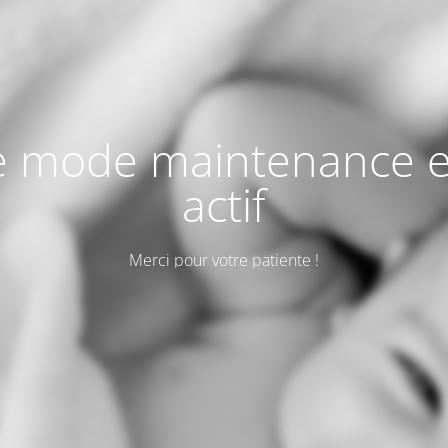
e mode maintenance e
actif
Merci pour votre patiente !