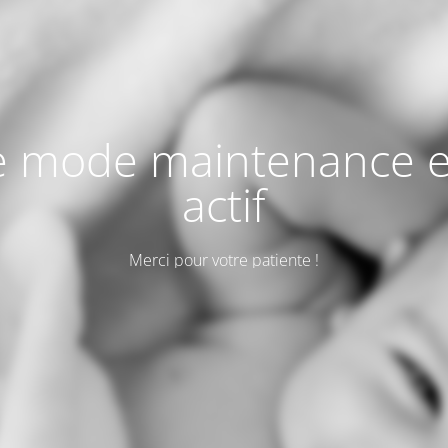
e mode maintenance e
actif
Merci pour votre patiente !